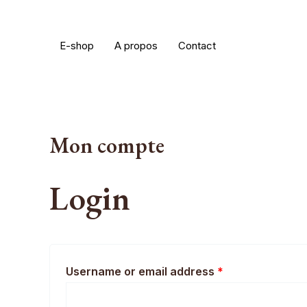
Aller
au
E-shop
A propos
Contact
contenu
Mon compte
Login
Username or email address
*