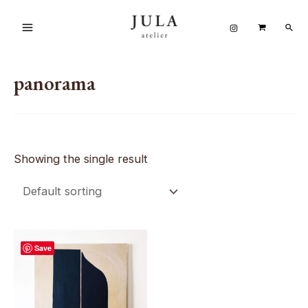
Aller
Rech
au
Main
contenu
Menu
panorama
Showing the single result
Save